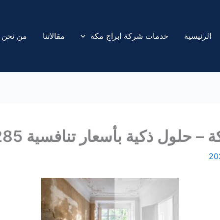
الرئيسية
خدمات شركة ابراج مكة
مقالاتنا
من نحن
ول ذكية بأسعار تنافسية 0532470285