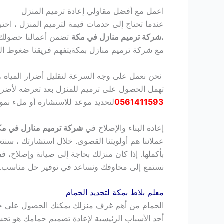
اعمل مع أفضل مقاولي إعادة ترميم المنزل
عندما تحتاج إلى خدمات قيمة لترميم المنزل ، اختر م
،
شركة ترميم منازل في مكة
تضمن أعمالنا حصولك 
مع شركة ترميم منازل بمكة
يتفهم فريقنا ضغوط الك
نحن نعمل على وجه السرعة لتقليل أضرار المياه و
تهمل الحصول على ترميم للمنزل بعد تعرضه لأضرا
0561411593
لتحديد موعد للاستشارة أو ملء نموذ
إعادة البناء والإصلاح في
شركة ترميم منازل في مك
عملائنا هم أولويتنا القصوى. خلال استشارتك ، 
بأكملها.
إذا كان منزلك بحاجة إلى صيانة وإصلاح، 
نستمع إلى مخاوفك ونساعد في توفير حل مناسب. إ
معلم بلاط بمكة لتجديد الحمام
الحمام من أهم غرف منزلك يمكنك الحصول على حما
أحد الأسباب الرئيسية لإعادة تصميم حمامك هو تحسي