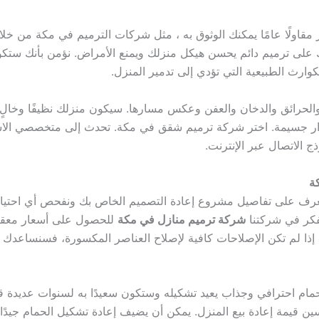
قاولًا عامًا يمكنك الوثوق به ، مثل
شركات الترميم في مكة
من خلال
على ترميم دائم يحسن هيكل منزلك ويمنع الأمراض.
وارث الطبيعية التي تؤدي إلى تدمير المنزل.
الحرائق والدخان والعفن وعكس مسارها. سيكون منزلك نظيفًا وخالٍ
ر جسيمة. اختر شركة ترميم شقق في مكة. تحدث إلى متخصصي الاستع
ج الاتصال عبر الإنترنت.
ة
سنتعرف على تفاصيل مشروع إعادة التصميم الخاص بك ونفحص أي احتي
ففكر في شركتنا
شركة ترميم منازل في مكة
للحصول على أسعار معقولة
ذا لم تكن الإصلاحات كافية لإصلاح العناصر المكسورة، فسنساعدك ف
م احترافي وجذاب يعيد تشكيله وستكون سعيدًا به لسنوات عديدة قا
ن قيمة إعادة بيع المنزل. يمكن أن يضيف إعادة تشكيل الحمام جيدًا آ