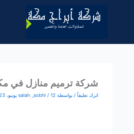
خطي
لى
لمحتوى
شركة ترميم منازل في مكة – حل
اترك تعليقاً
/ بواسطة
12 يونيو، 2023
/
salah _sobhi