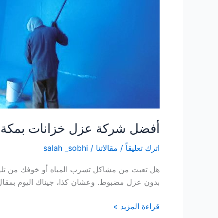
بمكة
بأسعار
تنافسية
وجودة
عالية
2025
أفضل شركة عزل خزانات بمكة بأسع
اترك تعليقاً
/
مقالاتنا
/
salah _sobhi
هل تعبت من مشاكل تسرب المياه أو خوفك من تلوث
بدون عزل مضبوط. وعشان كذا، جيناك اليوم بمقال
قراءة المزيد »