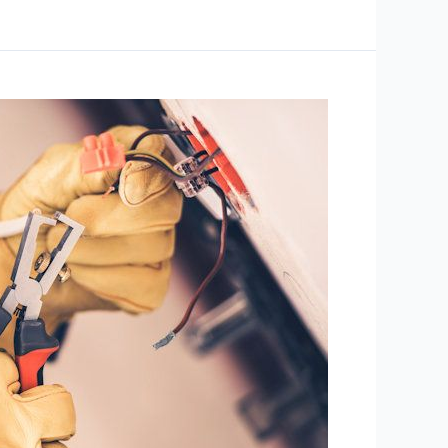
أرخص
شركة
لإصلاح
أعطال
الكهرباء
في
جدة
|
خصم
يصل
الي
30%