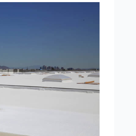
أرخص
شركة
عزل
أسطح
في
مكة
–
خدمات
وأسعار
لا
تقارن
0532470285