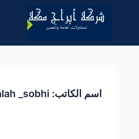
خطي
لى
لمحتوى
اسم الكاتب: salah _sobhi